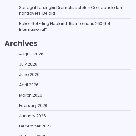
Senegal Tersingkir Dramatis setelah Comeback dan
Kontroversi Belgia
Rekor Gol Erling Haaland: Bisa Tembus 260 Gol
Internasional?
Archives
August 2026
July 2026
June 2026
April 2026
March 2026
February 2026
January 2026
December 2025