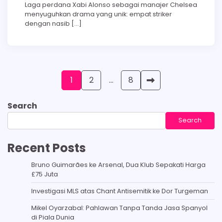
Laga perdana Xabi Alonso sebagai manajer Chelsea
menyuguhkan drama yang unik: empat striker
dengan nasib […]
Posts
1
2
…
8
pagination
Search
Search
Recent Posts
Bruno Guimarães ke Arsenal, Dua Klub Sepakati Harga
£75 Juta
Investigasi MLS atas Chant Antisemitik ke Dor Turgeman
Mikel Oyarzabal: Pahlawan Tanpa Tanda Jasa Spanyol
di Piala Dunia