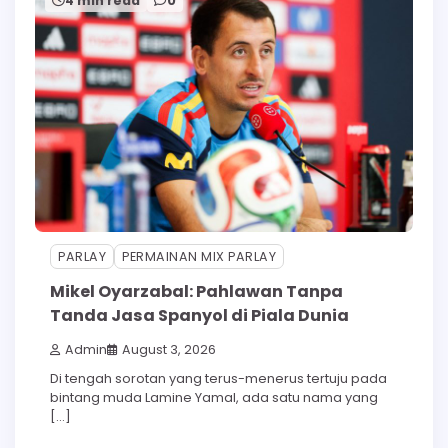
4 min read
0
PARLAY
PERMAINAN MIX PARLAY
Mikel Oyarzabal: Pahlawan Tanpa
Tanda Jasa Spanyol di Piala Dunia
Admin
August 3, 2026
Di tengah sorotan yang terus-menerus tertuju pada
bintang muda Lamine Yamal, ada satu nama yang
[…]