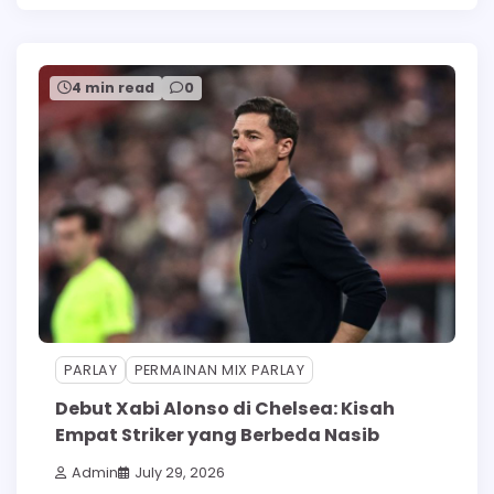
4 min read
0
PARLAY
PERMAINAN MIX PARLAY
Debut Xabi Alonso di Chelsea: Kisah
Empat Striker yang Berbeda Nasib
Admin
July 29, 2026