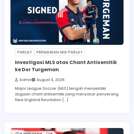
PARLAY
PERMAINAN MIX PARLAY
Investigasi MLS atas Chant Antisemitik
ke Dor Turgeman
Admin
August 4, 2026
Major League Soccer (MLS) tengah menyelidiki
dugaan chant antisemitik yang menyasar penyerang
New England Revolution […]