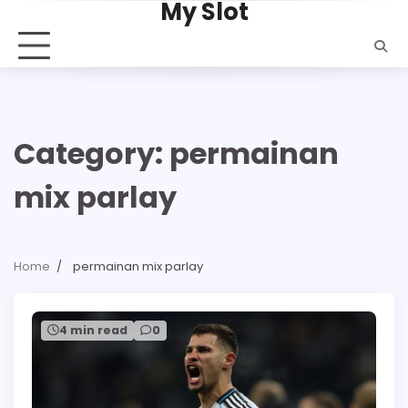
My Slot
Skip
to
content
Category:
permainan
mix parlay
Home
permainan mix parlay
4 min read
0