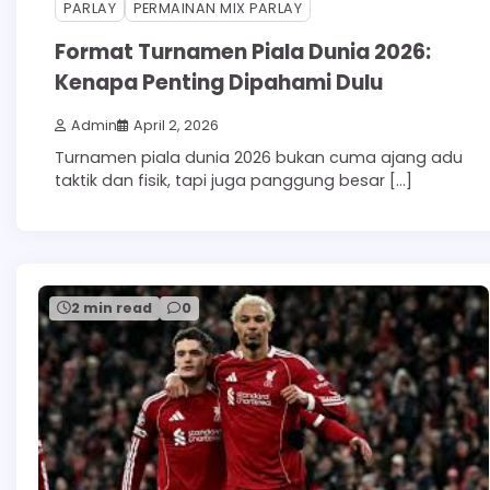
PARLAY
PERMAINAN MIX PARLAY
Format Turnamen Piala Dunia 2026:
Kenapa Penting Dipahami Dulu
Admin
April 2, 2026
Turnamen piala dunia 2026 bukan cuma ajang adu
taktik dan fisik, tapi juga panggung besar […]
2 min read
0