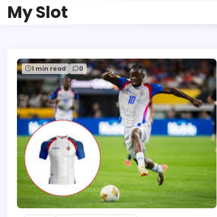
Skip
My Slot
to
content
1 min read
0