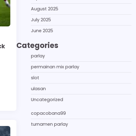
August 2025
July 2025
June 2025
Categories
ck
parlay
permainan mix parlay
slot
ulasan
Uncategorized
copacobana99
turnamen parlay