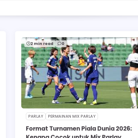
2 min read
0
PARLAY
PERMAINAN MIX PARLAY
Format Turnamen Piala Dunia 2026:
Kenapa Cocok untuk Mix Parlay