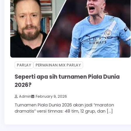
PARLAY
PERMAINAN MIX PARLAY
Seperti apa sih turnamen Piala Dunia
2026?
Admin
February 9, 2026
Turnamen Piala Dunia 2026 akan jadi “maraton
dramatis” versi timnas: 48 tim, 12 grup, dan […]