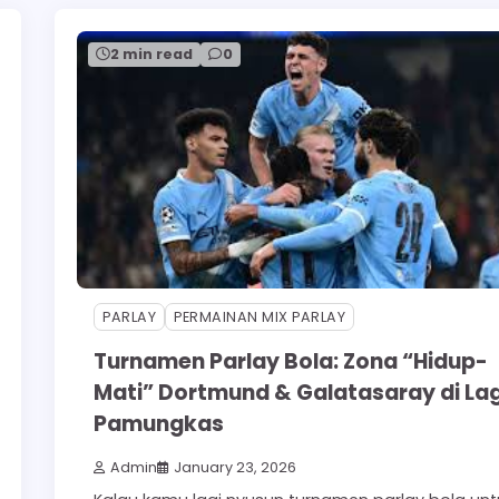
2 min read
0
PARLAY
PERMAINAN MIX PARLAY
Turnamen Parlay Bola: Zona “Hidup-
Mati” Dortmund & Galatasaray di La
Pamungkas
Admin
January 23, 2026