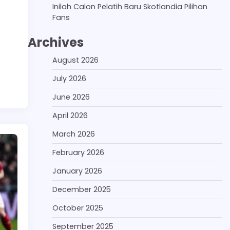
Inilah Calon Pelatih Baru Skotlandia Pilihan
Fans
Archives
August 2026
July 2026
June 2026
April 2026
March 2026
February 2026
January 2026
December 2025
October 2025
September 2025