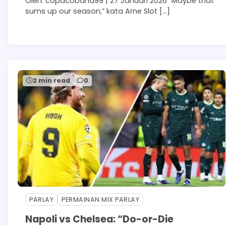
Oleh: copacobana99 | 27 Januari 2026 “Maybe that
sums up our season,” kata Arne Slot […]
2 min read
0
PARLAY
PERMAINAN MIX PARLAY
Napoli vs Chelsea: “Do-or-Die