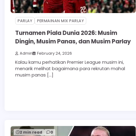
PARLAY
PERMAINAN MIX PARLAY
Turnamen Piala Dunia 2026: Musim
Dingin, Musim Panas, dan Musim Parlay
Admin
February 24, 2026
Kalau kamu perhatikan Premier League musim ini,
menarik melihat bagaimana para rekrutan mahal
musim panas […]
2 min read
0