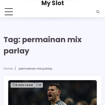
My Slot
Skip
to
content
Tag:
permainan mix
parlay
Home
permainan mix parlay
4 min read
0