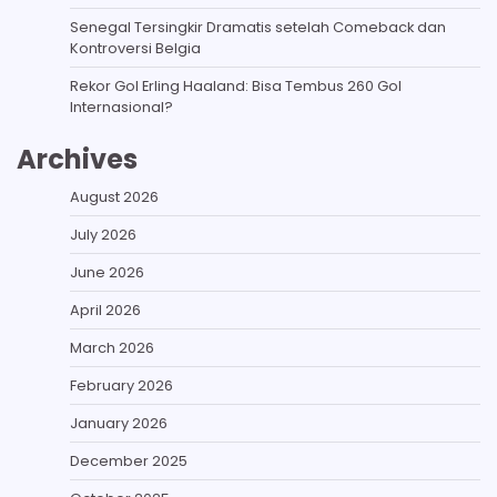
Senegal Tersingkir Dramatis setelah Comeback dan
Kontroversi Belgia
Rekor Gol Erling Haaland: Bisa Tembus 260 Gol
Internasional?
Archives
August 2026
July 2026
June 2026
April 2026
March 2026
February 2026
January 2026
December 2025