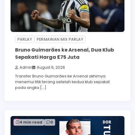
PARLAY
PERMAINAN MIX PARLAY
Bruno Guimarães ke Arsenal, Dua Klub
Sepakati Harga £75 Juta
Admin
August 6, 2026
Transfer Bruno Guimarães ke Arsenal akhirnya
menemui titik terang setelah kedua klub sepakat
pada angka […]
4 min read
0