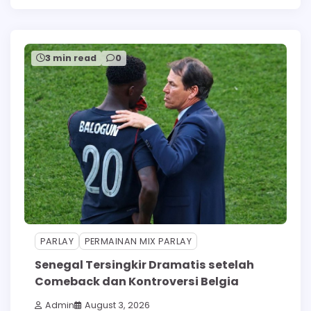
3 min read
0
PARLAY
PERMAINAN MIX PARLAY
Senegal Tersingkir Dramatis setelah
Comeback dan Kontroversi Belgia
Admin
August 3, 2026