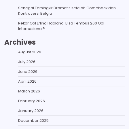
Senegal Tersingkir Dramatis setelah Comeback dan
Kontroversi Belgia
Rekor Gol Erling Haaland: Bisa Tembus 260 Gol
Internasional?
Archives
August 2026
July 2026
June 2026
April 2026
March 2026
February 2026
January 2026
December 2025