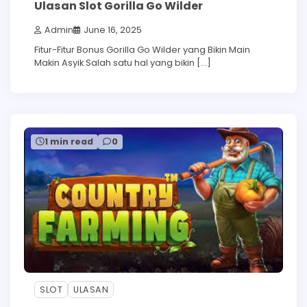
Ulasan Slot Gorilla Go Wilder
Admin
June 16, 2025
Fitur-Fitur Bonus Gorilla Go Wilder yang Bikin Main
Makin Asyik Salah satu hal yang bikin […]
1 min read
0
SLOT
ULASAN