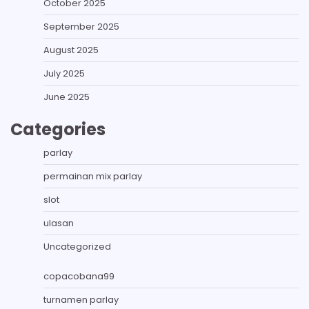
October 2025
September 2025
August 2025
July 2025
June 2025
Categories
parlay
permainan mix parlay
slot
ulasan
Uncategorized
copacobana99
turnamen parlay