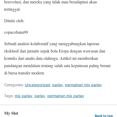
berevolusi, dan mereka yang tidak mau beradaptasi akan
tertinggal.
Ditulis oleh:
copacobana99
Sebuah analisis kolaboratif yang menggabungkan laporan
eksklusif dari jurnalis sepak bola Eropa dengan wawasan dan
konteks dari analis data olahraga. Artikel ini memberikan
pandangan mendalam tentang salah satu keputusan paling berani
di bursa transfer modern.
Categories:
Uncategorized
,
parlay
,
permainan mix parlay
Tags:
mix parlay
,
parlay
,
permainan mix parlay
My Slot
Back to top