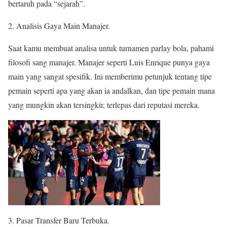
bertaruh pada “sejarah”.
2. Analisis Gaya Main Manajer.
Saat kamu membuat analisa untuk turnamen parlay bola, pahami
filosofi sang manajer. Manajer seperti Luis Enrique punya gaya
main yang sangat spesifik. Ini memberimu petunjuk tentang tipe
pemain seperti apa yang akan ia andalkan, dan tipe pemain mana
yang mungkin akan tersingkir, terlepas dari reputasi mereka.
3. Pasar Transfer Baru Terbuka.