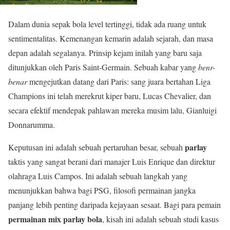
Dalam dunia sepak bola level tertinggi, tidak ada ruang untuk
sentimentalitas. Kemenangan kemarin adalah sejarah, dan masa
depan adalah segalanya. Prinsip kejam inilah yang baru saja
ditunjukkan oleh Paris Saint-Germain. Sebuah kabar yang
benr-
benar
mengejutkan datang dari Paris: sang juara bertahan Liga
Champions ini telah merekrut kiper baru, Lucas Chevalier, dan
secara efektif mendepak pahlawan mereka musim lalu, Gianluigi
Donnarumma.
parlay
Keputusan ini adalah sebuah pertaruhan besar, sebuah
taktis yang sangat berani dari manajer Luis Enrique dan direktur
olahraga Luis Campos. Ini adalah sebuah langkah yang
menunjukkan bahwa bagi PSG, filosofi permainan jangka
panjang lebih penting daripada kejayaan sesaat. Bagi para pemain
permainan mix parlay bola
, kisah ini adalah sebuah studi kasus