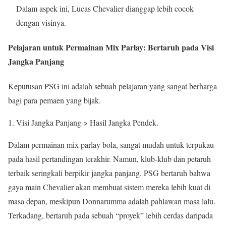
Dalam aspek ini, Lucas Chevalier dianggap lebih cocok
dengan visinya.
Pelajaran untuk Permainan Mix Parlay: Bertaruh pada Visi
Jangka Panjang
Keputusan PSG ini adalah sebuah pelajaran yang sangat berharga
bagi para pemaen yang bijak.
1. Visi Jangka Panjang > Hasil Jangka Pendek.
Dalam permainan mix parlay bola, sangat mudah untuk terpukau
pada hasil pertandingan terakhir. Namun, klub-klub dan petaruh
terbaik seringkali berpikir jangka panjang. PSG bertaruh bahwa
gaya main Chevalier akan membuat sistem mereka lebih kuat di
masa depan, meskipun Donnarumma adalah pahlawan masa lalu.
Terkadang, bertaruh pada sebuah “proyek” lebih cerdas daripada