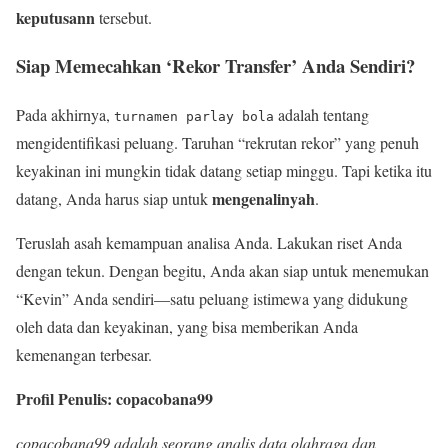
keputusann
tersebut.
Siap Memecahkan ‘Rekor Transfer’ Anda Sendiri?
Pada akhirnya,
adalah tentang
turnamen parlay bola
mengidentifikasi peluang. Taruhan “rekrutan rekor” yang penuh
keyakinan ini mungkin tidak datang setiap minggu. Tapi ketika itu
mengenalinyah
datang, Anda harus siap untuk
.
Teruslah asah kemampuan analisa Anda. Lakukan riset Anda
dengan tekun. Dengan begitu, Anda akan siap untuk menemukan
“Kevin” Anda sendiri—satu peluang istimewa yang didukung
oleh data dan keyakinan, yang bisa memberikan Anda
kemenangan terbesar.
Profil Penulis: copacobana99
copacobana99 adalah seorang analis data olahraga dan