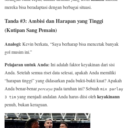
mereka bisa beradaptasi dengan berbagai situasi.
Tanda #3: Ambisi dan Harapan yang Tinggi
(Kutipan Sang Pemain)
Analogi:
Kevin berkata, “Saya berharap bisa mencetak banyak
gol musim ini.”
Pelajaran untuk Anda:
Ini adalah faktor keyakinan dari sisi
Anda. Setelah semua riset data selesai, apakah Anda memiliki
“harapan tinggi” yang didasarkan pada bukti-bukti kuat? Apakah
Anda benar-benar
percaya
pada taruhan ini? Sebuah
mix parlay
keyakinann
yang menjadi andalan Anda harus diisi oleh
3 tim
penuh, bukan keraguan.