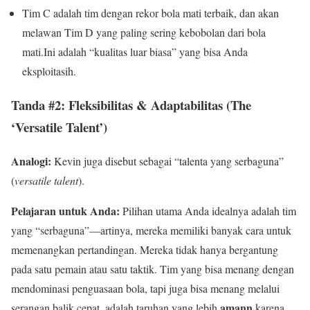
Tim C adalah tim dengan rekor bola mati terbaik, dan akan
melawan Tim D yang paling sering kebobolan dari bola
mati.Ini adalah “kualitas luar biasa” yang bisa Anda
eksploitasih.
Tanda #2: Fleksibilitas & Adaptabilitas (The
‘Versatile Talent’)
Analogi:
Kevin juga disebut sebagai “talenta yang serbaguna”
(
versatile talent
).
Pelajaran untuk Anda:
Pilihan utama Anda idealnya adalah tim
yang “serbaguna”—artinya, mereka memiliki banyak cara untuk
memenangkan pertandingan. Mereka tidak hanya bergantung
pada satu pemain atau satu taktik. Tim yang bisa menang dengan
mendominasi penguasaan bola, tapi juga bisa menang melalui
amann
serangan balik cepat, adalah taruhan yang lebih
karena