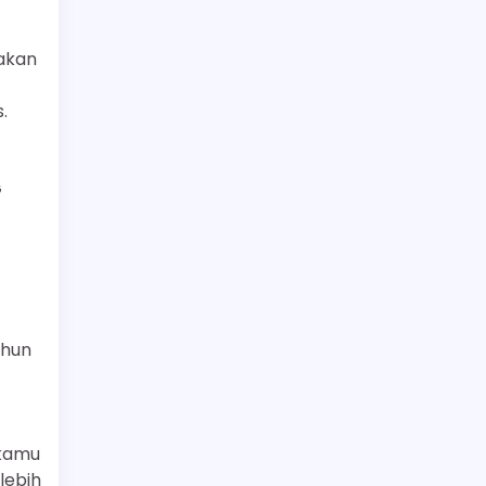
akan
.
G
ahun
 kamu
lebih