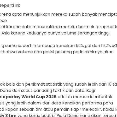
perti ini:
 karena data menunjukkan mereka sudah banyak mencipt
aik.
in tadi karena data menunjukkan mereka bermain pragmatis
tim Asia karena keduanya punya volume serangan tinggi.
ng sama seperti membaca kenaikan 52% gol dan 19,2% x
a bahwa volume dan posisi peluang pada akhirnya akan
k bola dan penikmat statistik yang sudah lebih dari 10 t
Dunia dari sudut pandang taktik dan data. Bagi
ix parlay World Cup 2026
adalah momen ideal untuk
 yang lebih dalam: dari data kenaikan performa para
ca kapan sebuah tim atau pemain siap “meledak”. Kalau
ay 3 tim
yang kamu buat di Piala Dunia nanti akan terasa 